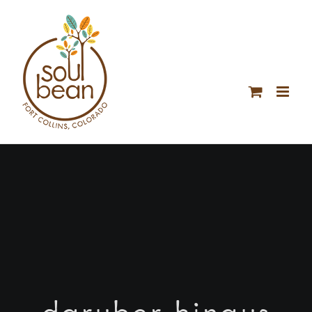
Skip
to
content
daruber hinaus