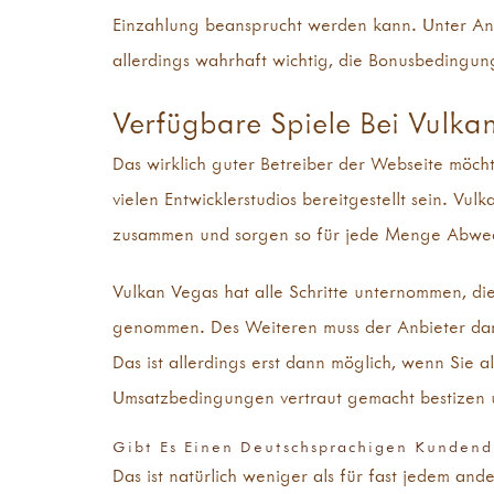
Einzahlung beansprucht werden kann. Unter Anse
allerdings wahrhaft wichtig, die Bonusbedingung
Verfügbare Spiele Bei Vulka
Das wirklich guter Betreiber der Webseite möchte
vielen Entwicklerstudios bereitgestellt sein. Vu
zusammen und sorgen so für jede Menge Abwe
Vulkan Vegas hat alle Schritte unternommen, di
genommen. Des Weiteren muss der Anbieter dar
Das ist allerdings erst dann möglich, wenn Sie a
Umsatzbedingungen vertraut gemacht bestizen 
Gibt Es Einen Deutschsprachigen Kundend
Das ist natürlich weniger als für fast jedem a