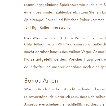
spannungsgeladene Spielshows wie auch zum Beis
einem bestimmten Zahlenbereich zum Stehen kom
Spieltempel Poker und Filmchen Poker kommen gela
für High Roller interessant.
Das Was Sind Die Nutzen Von 50 Freispie
Chip Teilnahme am VIP-Programm sorgt außerdem
macht darüber hinaus das Vulkan Vegas Casino k
Plätze aufgeteilt werden. Welcher Hauptpreis um
dauerhafte und unserer Annahme nach eine spezi
Bonus Arten
Was natürlich überhaupt nicht bedeutet, dass es
selbstverständlich Natürlich sein, dass sich sel
Angebote erscheinen, einschließlich solcher, d