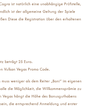
gra ist natürlich eine unabhängige Prüfstelle,
ndlich ist der allgemeine Geltung der Spiele
eßen Diese die Registration über den erhaltenen
atz beträgt 25 Euro.
nen Vulkan Vegas Promo Code.
s muss weniger als dem Reiter „Boni“ im eigenen
halle die Möglichkeit, die Willkommensprämie zu
lkan Vegas hängt die Höhe des Bonusguthabens
sein, die entsprechend Anmeldung und erster