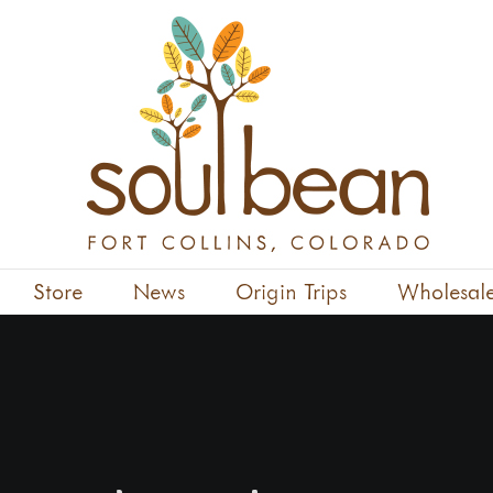
Store
News
Origin Trips
Wholesal