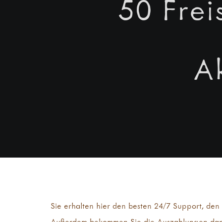
50 Frei
Ak
Sie erhalten hier den besten 24/7 Support, den
Außerdem bekommen Sie die Auszahlungen dann a