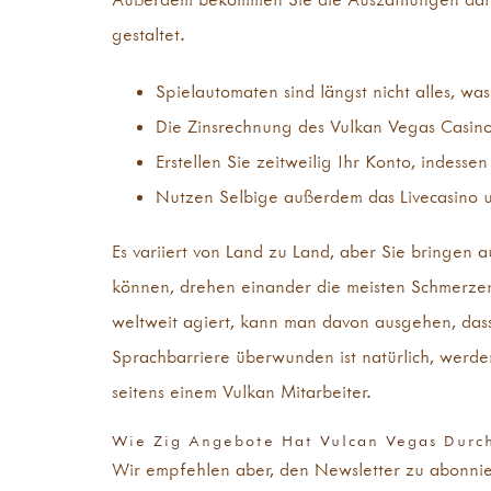
gestaltet.
Spielautomaten sind längst nicht alles, was
Die Zinsrechnung des Vulkan Vegas Casinos
Erstellen Sie zeitweilig Ihr Konto, indes
Nutzen Selbige außerdem das Livecasino u
Es variiert von Land zu Land, aber Sie bringen
können, drehen einander die meisten Schmerzen
weltweit agiert, kann man davon ausgehen, dass 
Sprachbarriere überwunden ist natürlich, werden
seitens einem Vulkan Mitarbeiter.
Wie Zig Angebote Hat Vulcan Vegas Durch
Wir empfehlen aber, den Newsletter zu abonnie