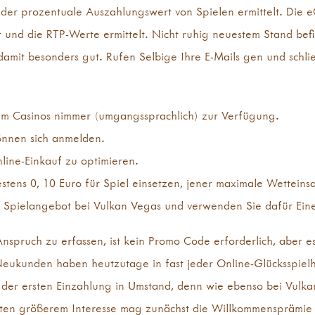
r prozentuale Auszahlungswert von Spielen ermittelt. Die eCo
 und die RTP-Werte ermittelt. Nicht ruhig neuestem Stand befi
damit besonders gut. Rufen Selbige Ihre E-Mails gen und schli
am Casinos nimmer (umgangssprachlich) zur Verfügung.
önnen sich anmelden.
ine-Einkauf zu optimieren.
estens 0, 10 Euro für Spiel einsetzen, jener maximale Wetteins
om Spielangebot bei Vulkan Vegas und verwenden Sie dafür Ei
nspruch zu erfassen, ist kein Promo Code erforderlich, aber e
. Neukunden haben heutzutage in fast jeder Online-Glücksspiel
it der ersten Einzahlung in Umstand, denn wie ebenso bei Vu
iten größerem Interesse mag zunächst die Willkommensprämie 