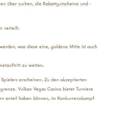
iten über suchen, die Rabattgutscheine und -
verteilt.
.
erden, was diese eine, goldene Mitte ist auch
etauftritt zu wetten.
Spielers erscheinen. Zu den akzeptierten
grenze. Vulkan Vegas Casino bietet Turniere
elern anteil haben können, im Konkurrenzkampf