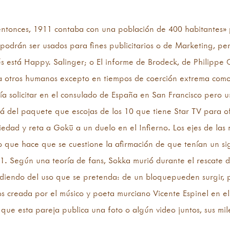
entonces, 1911 contaba con una población de 400 habitantes» p
 podrán ser usados para fines publicitarios o de Marketing, p
s está Happy. Salinger; o El informe de Brodeck, de Philippe 
r a otros humanos excepto en tiempos de coerción extrema como
día solicitar en el consulado de España en San Francisco pero 
rá del paquete que escojas de los 10 que tiene Star TV pa
edad y reta a Gokū a un duelo en el Infierno. Los ejes de la
s, lo que hace que se cuestione la afirmación de que tenían un si
. Según una teoría de fans, Sokka murió durante el rescate d
diendo del uso que se pretenda: de un bloquepueden surgir, 
bos creada por el músico y poeta murciano Vicente Espinel en e
ue esta pareja publica una foto o algún video juntos, sus mile