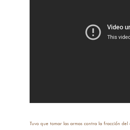
▾External sources not reviewed
Tuvo que tomar las armas contra la fracción de