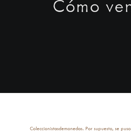
Cómo ven
El Raton Crispin Jarocho Luis de 
Coleccionistasdemonedas. Por supuesto, se puso 