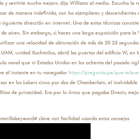
 y sentirte mucho mejor», dijo Williams al medio. Escucha la r
icar de manera indefinida, con los ejemplares y descendientes d
 siguiente dirección en internet. Una de estas técnicas consist
 de aire». Sin embargo, si haces una larga exposición para la V
s utilizar una velocidad de obturación de más de 20 25 segundo
AM, unidad Xochimilco, abrió las puertas del edificio W, en l
culo naval que ni Estados Unidos en los ochenta del pasado sig
ee al instante en tu navegador
https://pregunta.pe/que-tela-es
or en los Lakers cinco por dos de Chamberlain, el inolvidable
lítica de privacidad. Era por lo único que pagaba Directv, mej