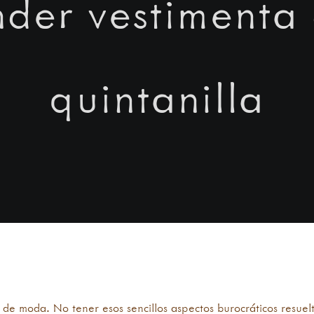
der vestimenta 
quintanilla
Alba México Camiseta Talla L, XL, 2XL Nuevo
de moda. No tener esos sencillos aspectos burocráticos resuelt