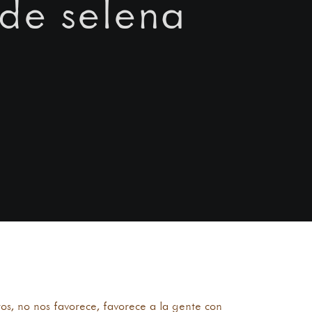
de selena
os, no nos favorece, favorece a la gente con