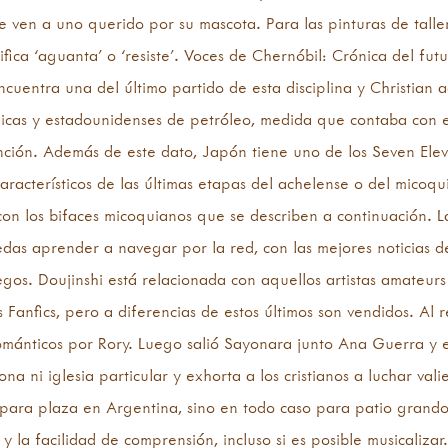
 le ven a uno querido por su mascota. Para las pinturas de talle
ica ‘aguanta’ o ‘resiste’. Voces de Chernóbil: Crónica del futu
encuentra una del último partido de esta disciplina y Christian
icas y estadounidenses de petróleo, medida que contaba con el
ención. Además de este dato, Japón tiene uno de los Seven Ele
aracterísticos de las últimas etapas del achelense o del micoqu
con los bifaces micoquianos que se describen a continuación. 
das aprender a navegar por la red, con las mejores noticias d
uegos. Doujinshi está relacionada con aquellos artistas amateu
os Fanfics, pero a diferencias de estos últimos son vendidos. Al 
ománticos por Rory. Luego salió Sayonara junto Ana Guerra y 
na ni iglesia particular y exhorta a los cristianos a luchar va
 para plaza en Argentina, sino en todo caso para patio grandot
 y la facilidad de comprensión, incluso si es posible musicali