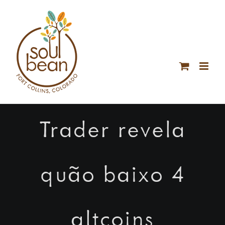
Skip
to
content
Trader revela
quão baixo 4
altcoins