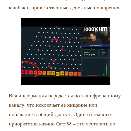
кэшбэк и приветственные денежные поощрения.
Вся информация передается по зашифрованному
каналу, что исключает ее хищение или
попадание в общий доступ. Один из главных
приоритетов казино Orca88 – это честность по